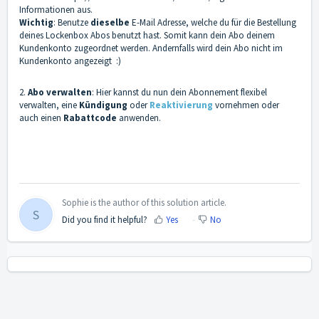
Informationen aus.
Wichtig
: Benutze
dieselbe
E-Mail Adresse, welche du für die Bestellung
deines Lockenbox Abos benutzt hast. Somit kann dein Abo deinem
Kundenkonto zugeordnet werden. Andernfalls wird dein Abo nicht im
Kundenkonto angezeigt :)
2.
Abo verwalten
: Hier kannst du nun dein Abonnement flexibel
verwalten, eine
Kündigung
oder
Reaktivierung
vornehmen oder
auch einen
Rabattcode
anwenden.
Sophie is the author of this solution article.
S
Did you find it helpful?
Yes
No