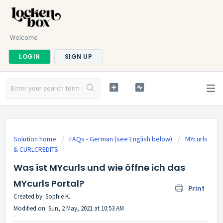
Welcome
LOGIN
SIGN UP
Solution home
FAQs - German (see English below)
MYcurls
& CURLCREDITS
Was ist MYcurls und wie öffne ich das
MYcurls Portal?
Print
Created by: Sophie K.
Modified on: Sun, 2 May, 2021 at 10:53 AM