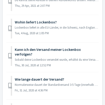
Du kannst deine Adresse in deinem Kundenkonto ändern. Hierfür musst du dich lediglich anmelden und unter dem Punkt "Lieferadresse ändern/Change shippin...
Thu, 29 Apr, 2021 at 2:07 PM
Wohin liefert Lockenbox?
Lockenbox liefert in alle EU-Länder, in die Schweiz, nach England und nach Norwegen. Für den Versand innerhalb Deutschlands fallen keine Versandkosten ...
Tue, 4 Aug, 2020 at 1:05 PM
Kann ich den Versand meiner Lockenbox
verfolgen?
Sobald deine Lockenbox versendet wurde, erhältst du eine Versandbestätigung per E‐Mail. Diese enthält eine Sendungsnummer, die du bei DHL verfolgen kannst.
Thu, 30 Jul, 2020 at 12:52 PM
Wie lange dauert der Versand?
Normalerweise dauert der Standardversand 3-5 Tage (innerhalb von Deutschland). Aufgrund der Covid-19-Situation kann die Versanddauer im Moment abweichen und...
Fri, 31 Jul, 2020 at 4:36 PM