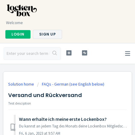
Welcome
LOGIN
SIGN UP
Solution home
FAQs - German (see English below)
Versand und Rückversand
Test desciption
Wann erhalte ich meine erste Lockenbox?
Du kannst an jedem Tag des Monats deine Lockenbox Mitgliedschaft bestellen. Du erhältst deine erste Box sobald wie möglich zugesendet, in der Regel zwischen...
Fri, 6 Jan, 2023 at 9:57 AM