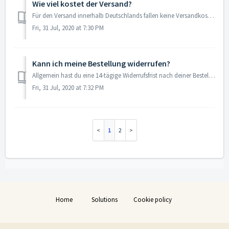
Wie viel kostet der Versand?
Für den Versand innerhalb Deutschlands fallen keine Versandkosten an. Die Versandkosten für alle weiteren Länder findest du hier.
Fri, 31 Jul, 2020 at 7:30 PM
Kann ich meine Bestellung widerrufen?
Allgemein hast du eine 14-tägige Widerrufsfrist nach deiner Bestellung. Beachte aber, dass wir keine angebrochenen oder bereits benutzen Produkte zurücknehm...
Fri, 31 Jul, 2020 at 7:32 PM
1
2
Home
Solutions
Cookie policy