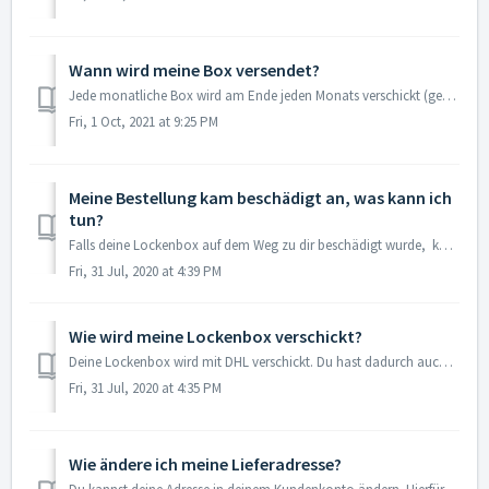
Wann wird meine Box versendet?
Jede monatliche Box wird am Ende jeden Monats verschickt (gewöhnlich findet der Versand zwischen dem 20.-25. des Monats statt). Am Versandtag bekommst du ei...
Fri, 1 Oct, 2021 at 9:25 PM
Meine Bestellung kam beschädigt an, was kann ich
tun?
Falls deine Lockenbox auf dem Weg zu dir beschädigt wurde, kontaktiere bitte unseren Kundenservice um uns ein Foto des Schadens und eine kurze Erklärung zu...
Fri, 31 Jul, 2020 at 4:39 PM
Wie wird meine Lockenbox verschickt?
Deine Lockenbox wird mit DHL verschickt. Du hast dadurch auch die Möglichkeit, deine Box an eine DHL Packstation schicken zu lassen. Trage hierzu die Packst...
Fri, 31 Jul, 2020 at 4:35 PM
Wie ändere ich meine Lieferadresse?